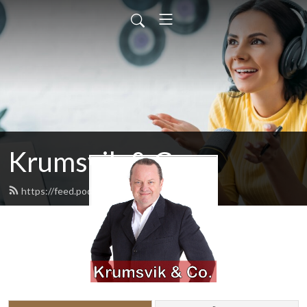
Krumsvik & Co.
https://feed.podbean.com/krumsvik/feed.xml