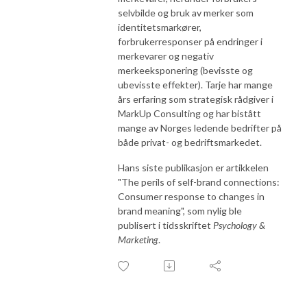
selvbilde og bruk av merker som
identitetsmarkører,
forbrukerresponser på endringer i
merkevarer og negativ
merkeeksponering (bevisste og
ubevisste effekter). Tarje har mange
års erfaring som strategisk rådgiver i
MarkUp Consulting og har bistått
mange av Norges ledende bedrifter på
både privat- og bedriftsmarkedet.
Hans siste publikasjon er artikkelen
"
The
perils
of
self-br
and
connections:
Consumer
response
to
changes
in
br
and
meaning
", som nylig ble
publisert i tidsskriftet
Psychology &
Marketing
.